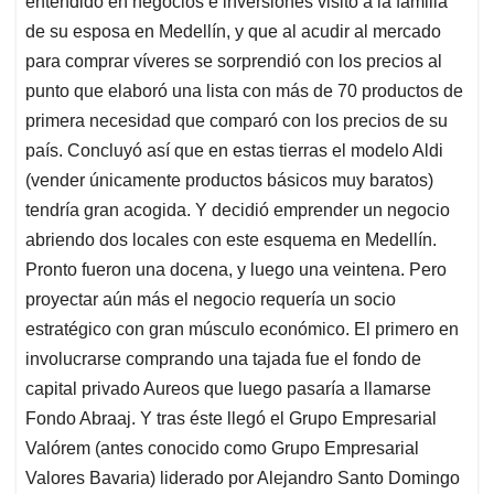
entendido en negocios e inversiones visitó a la familia
A
o
d
d
p
o
I
s
de su esposa en Medellín, y que al acudir al mercado
p
k
n
para comprar víveres se sorprendió con los precios al
punto que elaboró una lista con más de 70 productos de
primera necesidad que comparó con los precios de su
país. Concluyó así que en estas tierras el modelo Aldi
(vender únicamente productos básicos muy baratos)
tendría gran acogida. Y decidió emprender un negocio
abriendo dos locales con este esquema en Medellín.
Pronto fueron una docena, y luego una veintena. Pero
proyectar aún más el negocio requería un socio
estratégico con gran músculo económico. El primero en
involucrarse comprando una tajada fue el fondo de
capital privado Aureos que luego pasaría a llamarse
Fondo Abraaj. Y tras éste llegó el Grupo Empresarial
Valórem (antes conocido como Grupo Empresarial
Valores Bavaria) liderado por Alejandro Santo Domingo