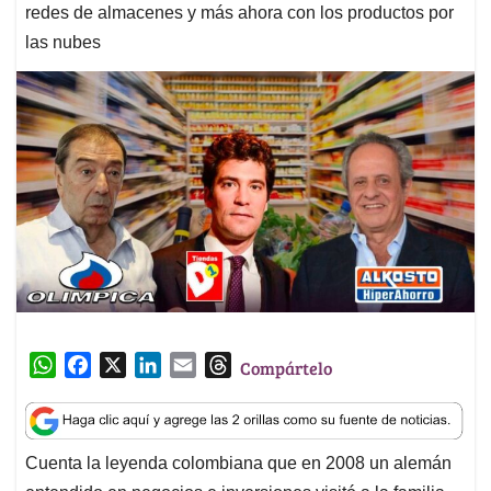
redes de almacenes y más ahora con los productos por
las nubes
W
F
X
L
E
T
Compártelo
h
a
i
m
h
a
c
n
a
r
t
e
k
i
e
Cuenta la leyenda colombiana que en 2008 un alemán
s
b
e
l
a