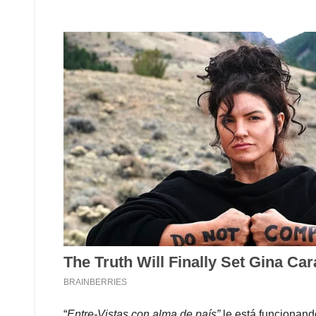
“
Entre-Vistas con alma de país”
le está funcionand