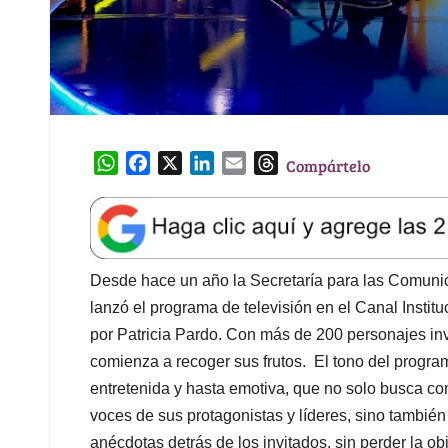
W
F
X
L
E
T
Compártelo
h
a
i
m
h
a
c
n
a
r
t
e
k
i
e
s
b
e
l
a
A
o
d
d
Desde hace un año la Secretaría para las Comuni
p
o
I
s
lanzó el programa de televisión en el Canal Institu
p
k
n
por Patricia Pardo. Con más de 200 personajes invi
comienza a recoger sus frutos. El tono del progr
entretenida y hasta emotiva, que no solo busca com
voces de sus protagonistas y líderes, sino también 
anécdotas detrás de los invitados, sin perder la obje