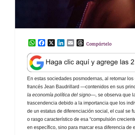
W
F
X
L
E
T
Compártelo
h
a
i
m
h
a
c
n
a
r
t
e
k
i
e
s
b
e
l
a
A
o
d
d
En estas sociedades posmodernas, al retomar los e
p
o
I
s
francés Jean Baudrillard —contenidos en sus prin
p
k
n
la economía política del signo—,
se observa que la
trascendencia debido a la importancia que los ind
de un estatus de diferenciación social, el cual s
o rasgo característico de esa “compulsión crecien
en específico, sino para marcar esa diferencia de e