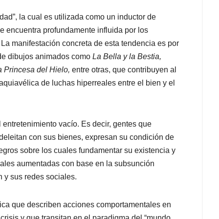
edad”, la cual es utilizada como un inductor de
 encuentra profundamente influida por los
s. La manifestación concreta de esta tendencia es por
s de dibujos animados como
La Bella y la Bestia,
a Princesa del Hielo,
entre otras, que contribuyen al
uiavélica de luchas hiperreales entre el bien y el
l entretenimiento vacío. Es decir, gentes que
 deleitan con sus bienes, expresan su condición de
ntegros sobre los cuales fundamentar su existencia y
rtuales aumentadas con base en la subsunción
 y sus redes sociales.
pica que describen acciones comportamentales en
crisis y que transitan en el paradigma del “mundo