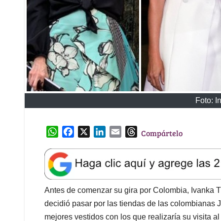
Foto: 
W
F
X
L
E
T
Compártelo
h
a
i
m
h
a
c
n
a
r
t
e
k
i
e
s
b
e
l
a
A
o
d
d
Antes de comenzar su gira por Colombia, Ivanka Tr
p
o
I
s
decidió pasar por las tiendas de las colombianas J
p
k
n
mejores vestidos con los que realizaría su visita a