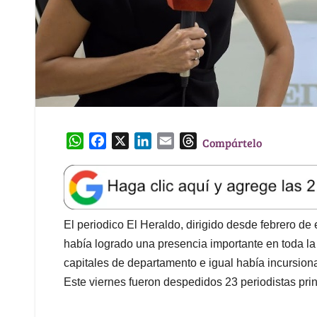
W
F
X
L
E
T
Compártelo
h
a
i
m
h
a
c
n
a
r
t
e
k
i
e
s
b
e
l
a
A
o
d
d
El periodico El Heraldo, dirigido desde febrero de 
p
o
I
s
había logrado una presencia importante en toda la
p
k
n
capitales de departamento e igual había incursio
Este viernes fueron despedidos 23 periodistas prin