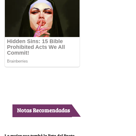
Notas Recomendadas
La mujer que tumbó la lista del Pacto,