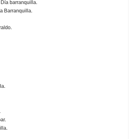
Día barranquilla.
ía Barranquilla.
raldo.
la.
.
ar.
lla.