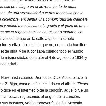
a, se dice que “
Nury, con su voz, es capaz de
los con un milagro en el advenimiento de unas
ona, de una sensualidad que nos reconcilia con la
e diciembre, encuentra una complicidad del clarinete
d y melodía nos llevan a la gracia y al gozo de unas
emente el regazo intimista del misterio mariano y el
a vez contó que en la calle alguien la señaló
ión, y ella quiso decirle que no, que era la humilde
desde niña, y se ruborizaba cuando todo el mundo
 la misma ciudad del autor el 4 de agosto de 1934, y
s de edad.-
e Nury, hasta cuando Diomedes Díaz Maestre tuvo la
is Zuñiga, tema que fue incluido en el álbum “
Fiesta
o dice en el intermedio de la canción, aquello fue un
 las cosas, regresemos al origen de la canción.-
sus bolsillos, Adolfo Echeverría viajó a Medellín,