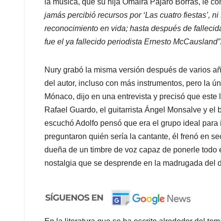
la música, que su hija Omaira Pájaro Borrás, le c
jamás percibió recursos por ‘Las cuatro fiestas’, ni
reconocimiento en vida; hasta después de fallecid
fue el ya fallecido periodista Ernesto McCausland”.
Nury grabó la misma versión después de varios añ
del autor, incluso con más instrumentos, pero la ú
Mónaco, dijo en una entrevista y precisó que este lo
Rafael Guardo, el guitarrista Ángel Monsalve y el 
escuchó Adolfo pensó que era el grupo ideal para i
preguntaron quién sería la cantante, él frenó en s
dueña de un timbre de voz capaz de ponerle todo el
nostalgia que se desprende en la madrugada del 