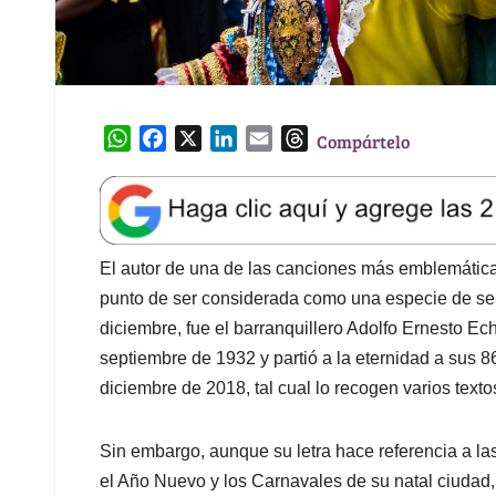
W
F
X
L
E
T
Compártelo
h
a
i
m
h
a
c
n
a
r
t
e
k
i
e
s
b
e
l
a
A
o
d
d
El autor de una de las canciones más emblemática
p
o
I
s
punto de ser considerada como una especie de ser
p
k
n
diciembre, fue el barranquillero Adolfo Ernesto E
septiembre de 1932 y partió a la eternidad a sus 
diciembre de 2018, tal cual lo recogen varios textos
Sin embargo, aunque su letra hace referencia a la
el Año Nuevo y los Carnavales de su natal ciudad, 