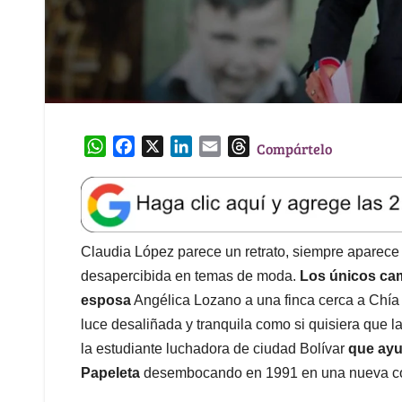
W
F
X
L
E
T
Compártelo
h
a
i
m
h
a
c
n
a
r
t
e
k
i
e
s
b
e
l
a
A
o
d
d
Claudia López parece un retrato, siempre aparece 
p
o
I
s
desapercibida en temas de moda.
Los únicos cam
p
k
n
esposa
Angélica Lozano a una finca cerca a Chía
luce desaliñada y tranquila como si quisiera que l
la estudiante luchadora de ciudad Bolívar
que ayu
Papeleta
desembocando en 1991 en una nueva con