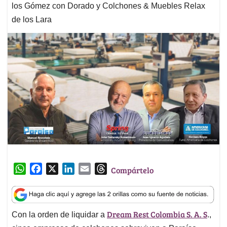
los Gómez con Dorado y Colchones & Muebles Relax
de los Lara
W
F
X
L
E
T
Compártelo
h
a
i
m
h
a
c
n
a
r
t
e
k
i
e
Dream Rest Colombia S. A. S
Con la orden de liquidar a
.,
s
b
e
l
a