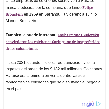
A
o
d
d
cinco empresas de colchones sobreviven a Paraíso,
p
o
I
s
Felipe
marca producida por la compañía que fundó
p
k
n
Bronstein
en 1969 en Barranquilla y gerencia su hijo
Manuel Bronstein.
Los hermanos Sudarsky
También le puede interesar:
convirtieron los colchones Spring uno de los preferidos
de los colombianos
Hasta 2021, cuando inició su reorganización y tenía
ingresos del orden de los $ 182 mil millones, Colchones
Paraíso era la primera en ventas entre las seis
fabricantes de colchones que se disputaban el negocio
en el país.