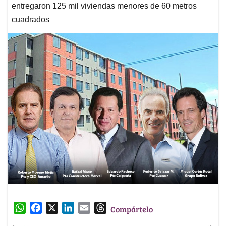
entregaron 125 mil viviendas menores de 60 metros
cuadrados
W
F
X
L
E
T
Compártelo
h
a
i
m
h