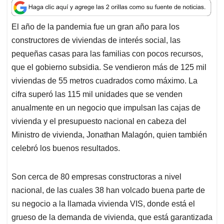
a
c
n
a
r
t
e
k
i
e
El año de la pandemia fue un gran año para los
s
b
e
l
a
constructores de viviendas de interés social, las
A
o
d
d
p
o
I
s
pequeñas casas para las familias con pocos recursos,
p
k
n
que el gobierno subsidia. Se vendieron más de 125 mil
viviendas de 55 metros cuadrados como máximo. La
cifra superó las 115 mil unidades que se venden
anualmente en un negocio que impulsan las cajas de
vivienda y el presupuesto nacional en cabeza del
Ministro de vivienda, Jonathan Malagón, quien también
celebró los buenos resultados.
Son cerca de 80 empresas constructoras a nivel
nacional, de las cuales 38 han volcado buena parte de
su negocio a la llamada vivienda VIS, donde está el
grueso de la demanda de vivienda, que está garantizada