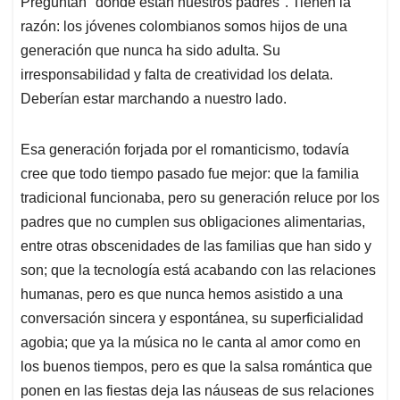
Preguntan "dónde están nuestros padres". Tienen la
s
b
e
l
a
razón: los jóvenes colombianos somos hijos de una
A
o
d
d
p
o
I
s
generación que nunca ha sido adulta. Su
p
k
n
irresponsabilidad y falta de creatividad los delata.
Deberían estar marchando a nuestro lado.
Esa generación forjada por el romanticismo, todavía
cree que todo tiempo pasado fue mejor: que la familia
tradicional funcionaba, pero su generación reluce por los
padres que no cumplen sus obligaciones alimentarias,
entre otras obscenidades de las familias que han sido y
son; que la tecnología está acabando con las relaciones
humanas, pero es que nunca hemos asistido a una
conversación sincera y espontánea, su superficialidad
agobia; que ya la música no le canta al amor como en
los buenos tiempos, pero es que la salsa romántica que
ponen en las fiestas deja las náuseas de sus relaciones