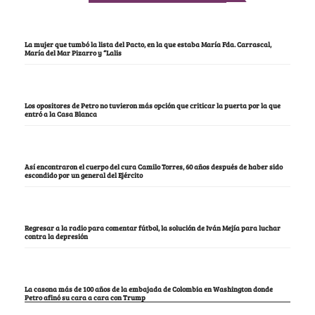
La mujer que tumbó la lista del Pacto, en la que estaba María Fda. Carrascal,
María del Mar Pizarro y “Lalis
Los opositores de Petro no tuvieron más opción que criticar la puerta por la que
entró a la Casa Blanca
Así encontraron el cuerpo del cura Camilo Torres, 60 años después de haber sido
escondido por un general del Ejército
Regresar a la radio para comentar fútbol, la solución de Iván Mejía para luchar
contra la depresión
La casona más de 100 años de la embajada de Colombia en Washington donde
Petro afinó su cara a cara con Trump