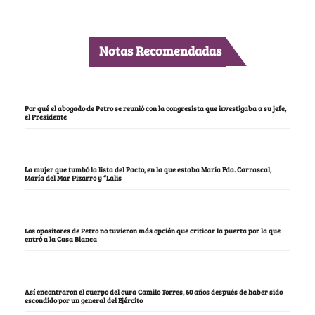
Notas Recomendadas
Por qué el abogado de Petro se reunió con la congresista que investigaba a su jefe,
el Presidente
La mujer que tumbó la lista del Pacto, en la que estaba María Fda. Carrascal,
María del Mar Pizarro y “Lalis
Los opositores de Petro no tuvieron más opción que criticar la puerta por la que
entró a la Casa Blanca
Así encontraron el cuerpo del cura Camilo Torres, 60 años después de haber sido
escondido por un general del Ejército