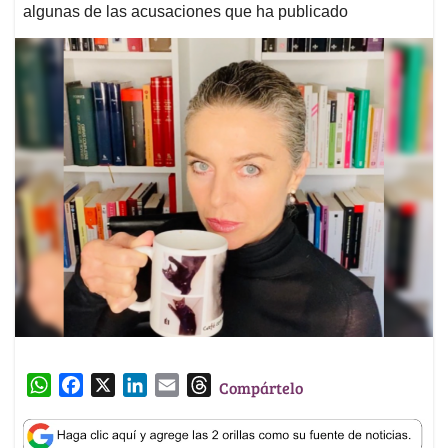
algunas de las acusaciones que ha publicado
W
F
X
L
E
T
Compártelo
h
a
i
m
h
a
c
n
a
r