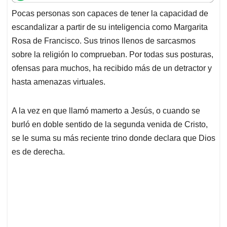
t
e
k
i
e
Pocas personas son capaces de tener la capacidad de
s
b
e
l
a
escandalizar a partir de su inteligencia como Margarita
A
o
d
d
p
o
I
s
Rosa de Francisco. Sus trinos llenos de sarcasmos
p
k
n
sobre la religión lo comprueban. Por todas sus posturas,
ofensas para muchos, ha recibido más de un detractor y
hasta amenazas virtuales.
A la vez en que llamó mamerto a Jesús, o cuando se
burló en doble sentido de la segunda venida de Cristo,
se le suma su más reciente trino donde declara que Dios
es de derecha.