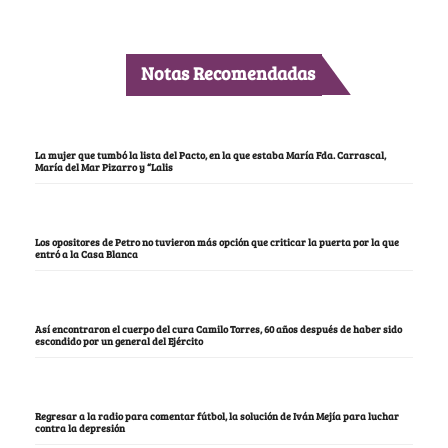
Notas Recomendadas
La mujer que tumbó la lista del Pacto, en la que estaba María Fda. Carrascal,
María del Mar Pizarro y “Lalis
Los opositores de Petro no tuvieron más opción que criticar la puerta por la que
entró a la Casa Blanca
Así encontraron el cuerpo del cura Camilo Torres, 60 años después de haber sido
escondido por un general del Ejército
Regresar a la radio para comentar fútbol, la solución de Iván Mejía para luchar
contra la depresión