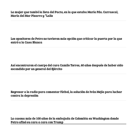
La mujer que tumbó la lista del Pacto, en la que estaba María Fda. Carrascal,
María del Mar Pizarro y “Lalis
Los opositores de Petro no tuvieron más opción que criticar la puerta por la que
entró a la Casa Blanca
Así encontraron el cuerpo del cura Camilo Torres, 60 años después de haber sido
escondido por un general del Ejército
Regresar a la radio para comentar fútbol, la solución de Iván Mejía para luchar
contra la depresión
La casona más de 100 años de la embajada de Colombia en Washington donde
Petro afinó su cara a cara con Trump