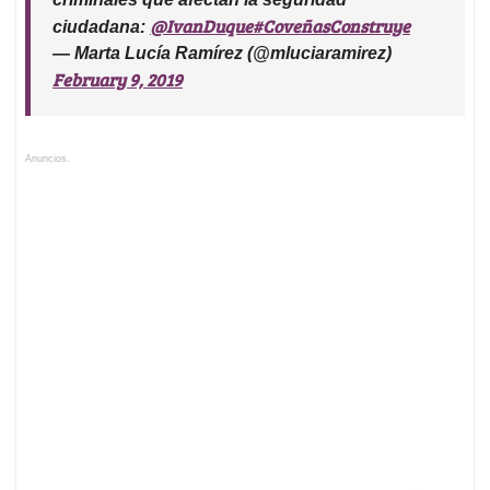
@IvanDuque
#CoveñasConstruye
ciudadana:
— Marta Lucía Ramírez (@mluciaramirez)
February 9, 2019
Anuncios.