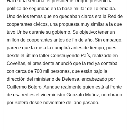
Hace una semana, el presidente Duque presentó la
s
b
e
l
a
política de seguridad en la base militar de Tolemaida.
A
o
d
d
p
o
I
s
Uno de los temas que no quedaban claros era la Red de
p
k
n
cooperantes cívicos, una propuesta muy similar a la que
tuvo Uribe durante su gobierno. Su objetivo: tener un
millón de cooperantes antes de fin de año. Sin embargo,
parece que la meta la cumplirá antes de tiempo, pues
desde el último taller Construyendo País, realizado en
Coveñas, el presidente anunció que la red ya contaba
con cerca de 700 mil personas, que están bajo la
dirección del ministerio de Defensa, encabezado por
Guillermo Botero. Aunque realmente quien está al frente
de esa red es el viceministro Gonzalo Muñoz, nombrado
por Botero desde noviembre del año pasado.