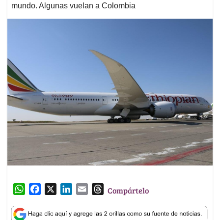
mundo. Algunas vuelan a Colombia
W
F
X
L
E
T
Compártelo
h
a
i
m
h
a
c
n
a
r