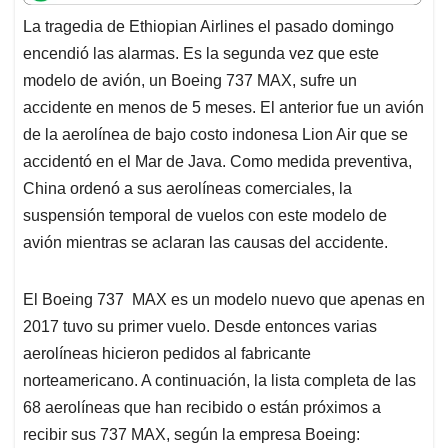
t
e
k
i
e
La tragedia de Ethiopian Airlines el pasado domingo
s
b
e
l
a
encendió las alarmas. Es la segunda vez que este
A
o
d
d
p
o
I
s
modelo de avión, un Boeing 737 MAX, sufre un
p
k
n
accidente en menos de 5 meses. El anterior fue un avión
de la aerolínea de bajo costo indonesa Lion Air que se
accidentó en el Mar de Java. Como medida preventiva,
China ordenó a sus aerolíneas comerciales, la
suspensión temporal de vuelos con este modelo de
avión mientras se aclaran las causas del accidente.
El Boeing 737 MAX es un modelo nuevo que apenas en
2017 tuvo su primer vuelo. Desde entonces varias
aerolíneas hicieron pedidos al fabricante
norteamericano. A continuación, la lista completa de las
68 aerolíneas que han recibido o están próximos a
recibir sus 737 MAX, según la empresa Boeing: