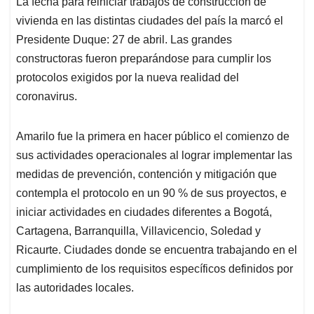
La fecha para reiniciar trabajos de construcción de
s
b
e
l
a
vivienda en las distintas ciudades del país la marcó el
A
o
d
d
p
o
I
s
Presidente Duque: 27 de abril. Las grandes
p
k
n
constructoras fueron preparándose para cumplir los
protocolos exigidos por la nueva realidad del
coronavirus.
Amarilo fue la primera en hacer público el comienzo de
sus actividades operacionales al lograr implementar las
medidas de prevención, contención y mitigación que
contempla el protocolo en un 90 % de sus proyectos, e
iniciar actividades en ciudades diferentes a Bogotá,
Cartagena, Barranquilla, Villavicencio, Soledad y
Ricaurte. Ciudades donde se encuentra trabajando en el
cumplimiento de los requisitos específicos definidos por
las autoridades locales.