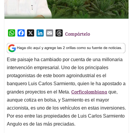
W
F
X
L
E
T
Compártelo
h
a
i
m
h
a
c
n
a
r
t
e
k
i
e
Este paisaje ha cambiado por cuenta de una millonaria
s
b
e
l
a
intervención empresarial. Uno de los principales
A
o
d
d
p
o
I
s
protagonistas de este boom agroindustrial es el
p
k
n
banquero Luis Carlos Sarmiento, quien le ha apostado a
Corficolombiana
grandes proyectos en el Meta.
que,
aunque cotiza en bolsa, y Sarmiento es el mayor
accionista, es uno de los vehículos en estas inversiones.
Por eso entre las propiedades de Luis Carlos Sarmiento
Angulo es de las más preciadas.