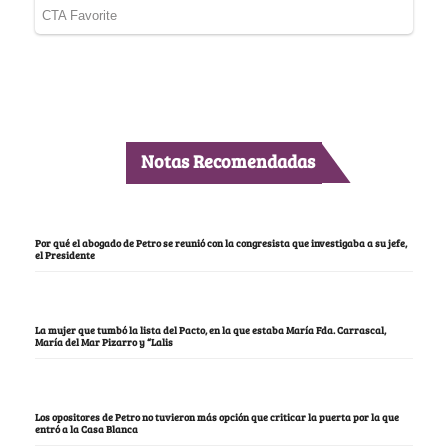
Notas Recomendadas
Por qué el abogado de Petro se reunió con la congresista que investigaba a su jefe,
el Presidente
La mujer que tumbó la lista del Pacto, en la que estaba María Fda. Carrascal,
María del Mar Pizarro y “Lalis
Los opositores de Petro no tuvieron más opción que criticar la puerta por la que
entró a la Casa Blanca