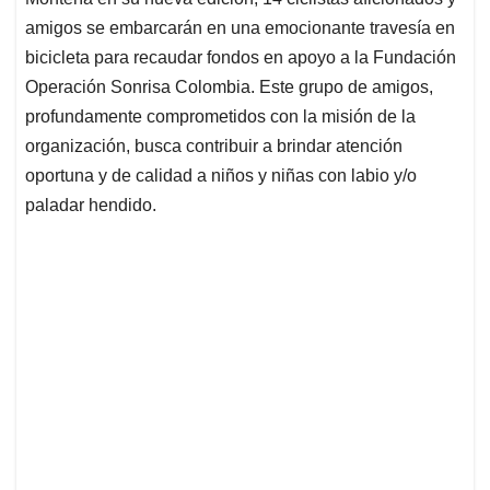
A
o
d
d
p
o
I
s
amigos se embarcarán en una emocionante travesía en
p
k
n
bicicleta para recaudar fondos en apoyo a la Fundación
Operación Sonrisa Colombia. Este grupo de amigos,
profundamente comprometidos con la misión de la
organización, busca contribuir a brindar atención
oportuna y de calidad a niños y niñas con labio y/o
paladar hendido.