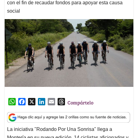
con el fin de recaudar fondos para apoyar esta causa
social
W
F
X
L
E
T
Compártelo
h
a
i
m
h
a
c
n
a
r
t
e
k
i
e
La iniciativa "Rodando Por Una Sonrisa" llega a
s
b
e
l
a
Montería en su nueva edición, 14 ciclistas aficionados y