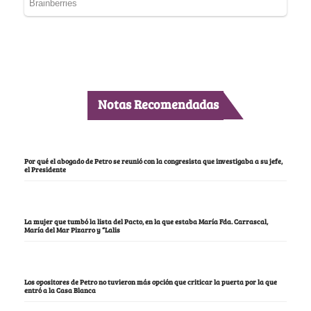
Notas Recomendadas
Por qué el abogado de Petro se reunió con la congresista que investigaba a su jefe,
el Presidente
La mujer que tumbó la lista del Pacto, en la que estaba María Fda. Carrascal,
María del Mar Pizarro y “Lalis
Los opositores de Petro no tuvieron más opción que criticar la puerta por la que
entró a la Casa Blanca