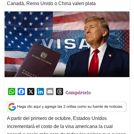
Canadá, Reino Unido o China valen plata
W
F
X
L
E
T
Compártelo
h
a
i
m
h
a
c
n
a
r
t
e
k
i
e
A partir del primero de octubre, Estados Unidos
s
b
e
l
a
incrementará el costo de la visa americana la cual
A
o
d
d