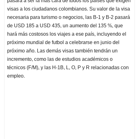
p
o
I
s
pasará a ser la más cara de todos los países que exigen
p
k
n
visas a los ciudadanos colombianos. Su valor de la visa
necesaria para turismo o negocios, las B-1 y B-2 pasará
de USD 185 a USD 435, un aumento del 135 %, que
hará más costosos los viajes a ese país, incluyendo el
próximo mundial de futbol a celebrarse en junio del
próximo año. Las demás visas también tendrán un
incremento, como las de estudios académicos o
técnicos (F/M), y las H-1B, L, O, P y R relacionadas con
empleo.