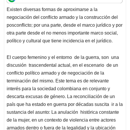
t
e
k
i
e
Existen diversas formas de aproximarse a la
s
b
e
l
a
negociación del conflicto armado y la construcción del
A
o
d
d
p
o
I
s
posconflicto; por una parte, desde el marco jurídico y por
p
k
n
otra parte desde el no menos importante marco social,
político y cultural que tiene incidencia en el jurídico.
El cuerpo femenino y el entorno de la guerra, son una
discusión trascendental actual, en el escenario de un
conflicto político armado y de negociación de la
terminación del mismo. Este tema es de relevante
interés para la sociedad colombiana en conjunto y
descarta excusas de género. La reconciliación de un
país que ha estado en guerra por décadas suscita ir a la
sustancia del asunto: La anulación histórica constante
de la mujer, en un contexto de violencia entre actores
armados dentro o fuera de la legalidad y la ubicación