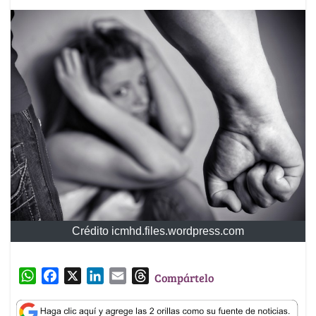
Crédito icmhd.files.wordpress.com
W
F
X
L
E
T
Compártelo
h
a
i
m
h
a
c
n
a
r