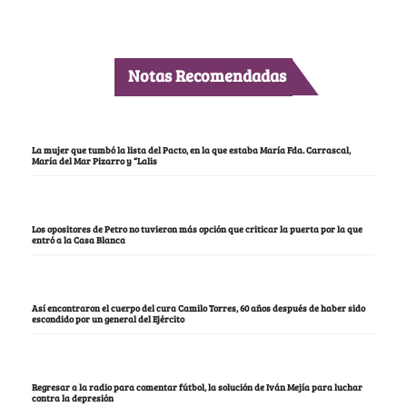
Notas Recomendadas
La mujer que tumbó la lista del Pacto, en la que estaba María Fda. Carrascal,
María del Mar Pizarro y “Lalis
Los opositores de Petro no tuvieron más opción que criticar la puerta por la que
entró a la Casa Blanca
Así encontraron el cuerpo del cura Camilo Torres, 60 años después de haber sido
escondido por un general del Ejército
Regresar a la radio para comentar fútbol, la solución de Iván Mejía para luchar
contra la depresión