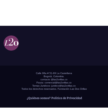
Calle 98a # 51-69 La Castellana
Bogotá, Colombia.
contacto @las2orillas.co
Pauta:
comercial@las2orillas.co
Temas Juridicos:
juridico@las2orillas.co
Todos los derechos reservados. Fundación Las Dos Orillas
¿Quiénes somos?
Política de Privacidad