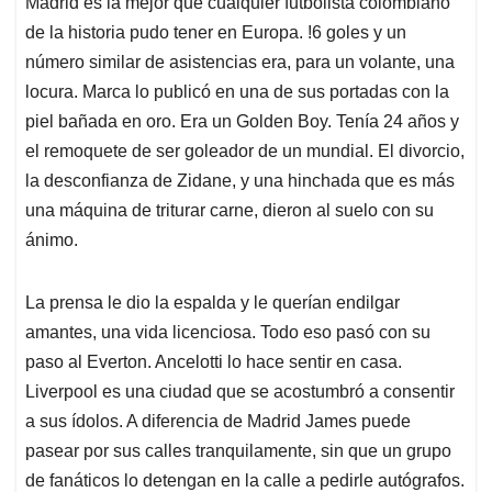
Madrid es la mejor que cualquier futbolista colombiano
A
o
d
d
p
o
I
s
de la historia pudo tener en Europa. !6 goles y un
p
k
n
número similar de asistencias era, para un volante, una
locura. Marca lo publicó en una de sus portadas con la
piel bañada en oro. Era un Golden Boy. Tenía 24 años y
el remoquete de ser goleador de un mundial. El divorcio,
la desconfianza de Zidane, y una hinchada que es más
una máquina de triturar carne, dieron al suelo con su
ánimo.
La prensa le dio la espalda y le querían endilgar
amantes, una vida licenciosa. Todo eso pasó con su
paso al Everton. Ancelotti lo hace sentir en casa.
Liverpool es una ciudad que se acostumbró a consentir
a sus ídolos. A diferencia de Madrid James puede
pasear por sus calles tranquilamente, sin que un grupo
de fanáticos lo detengan en la calle a pedirle autógrafos.