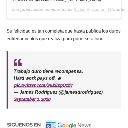
Una publicación compartida de
Babbo Restaurant
(@babbo_r
Su felicidad es tan completa que hasta publica los duros
entrenamientos que realiza para ponerse a tono:
Trabajo duro tiene recompensa.
Hard work pays off. 🔥
pic.twitter.com/S4XExpQ1Zv
— James Rodríguez (@jamesdrodriguez)
September 1, 2020