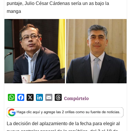
puntaje, Julio César Cárdenas sería un as bajo la
manga
W
F
X
L
E
T
Compártelo
h
a
i
m
h
a
c
n
a
r
t
e
k
i
e
La decisión del aplazamiento de la fecha para elegir al
s
b
e
l
a