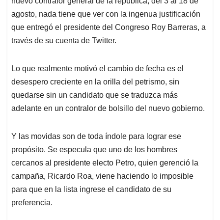
nuevo contralor general de la república, del 3 al 18 de
A
o
d
d
p
o
I
s
agosto, nada tiene que ver con la ingenua justificación
p
k
n
que entregó el presidente del Congreso Roy Barreras, a
través de su cuenta de Twitter.
Lo que realmente motivó el cambio de fecha es el
desespero creciente en la orilla del petrismo, sin
quedarse sin un candidato que se traduzca más
adelante en un contralor de bolsillo del nuevo gobierno.
Y las movidas son de toda índole para lograr ese
propósito. Se especula que uno de los hombres
cercanos al presidente electo Petro, quien gerenció la
campaña, Ricardo Roa, viene haciendo lo imposible
para que en la lista ingrese el candidato de su
preferencia.