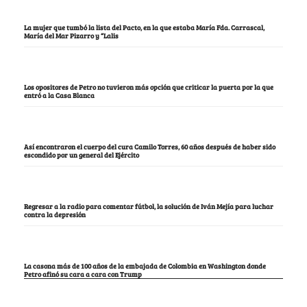
La mujer que tumbó la lista del Pacto, en la que estaba María Fda. Carrascal,
María del Mar Pizarro y “Lalis
Los opositores de Petro no tuvieron más opción que criticar la puerta por la que
entró a la Casa Blanca
Así encontraron el cuerpo del cura Camilo Torres, 60 años después de haber sido
escondido por un general del Ejército
Regresar a la radio para comentar fútbol, la solución de Iván Mejía para luchar
contra la depresión
La casona más de 100 años de la embajada de Colombia en Washington donde
Petro afinó su cara a cara con Trump