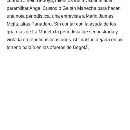
p
o
I
s
cuando Jineth Bedoya, mientras fue a visitar al líder
p
k
n
paramilitar Angel Custodio Gaitán Mahecha para hacer
una nota periodística, una entrevista a Mario Jaimes
Mejía, alias Panadero. Sin contar con la ayuda de los
guardias de La Modelo la periodista fue secuestrada y
violada en repetidas ocasiones. Al final fue dejada en un
terreno baldío en las afueras de Bogotá.