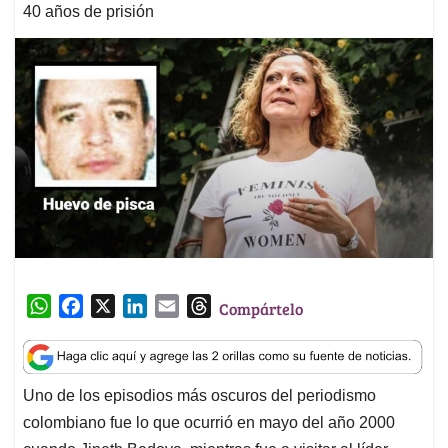
40 años de prisión
W
F
X
L
E
T
Compártelo
h
a
i
m
h
a
c
n
a
r
t
e
k
i
e
Uno de los episodios más oscuros del periodismo
s
b
e
l
a
colombiano fue lo que ocurrió en mayo del año 2000
A
o
d
d