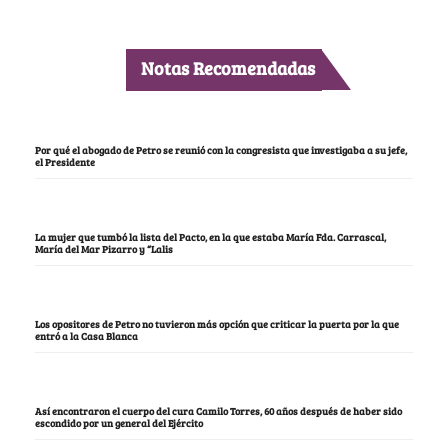
Notas Recomendadas
Por qué el abogado de Petro se reunió con la congresista que investigaba a su jefe,
el Presidente
La mujer que tumbó la lista del Pacto, en la que estaba María Fda. Carrascal,
María del Mar Pizarro y “Lalis
Los opositores de Petro no tuvieron más opción que criticar la puerta por la que
entró a la Casa Blanca
Así encontraron el cuerpo del cura Camilo Torres, 60 años después de haber sido
escondido por un general del Ejército