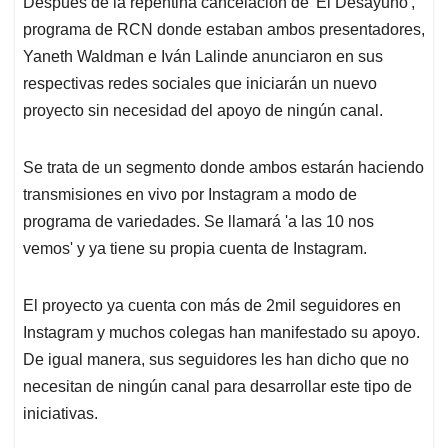
Después de la repentina cancelación de 'El Desayuno',
s
b
e
l
a
programa de RCN donde estaban ambos presentadores,
A
o
d
d
p
o
I
s
Yaneth Waldman e Iván Lalinde anunciaron en sus
p
k
n
respectivas redes sociales que iniciarán un nuevo
proyecto sin necesidad del apoyo de ningún canal.
Se trata de un segmento donde ambos estarán haciendo
transmisiones en vivo por Instagram a modo de
programa de variedades. Se llamará 'a las 10 nos
vemos' y ya tiene su propia cuenta de Instagram.
El proyecto ya cuenta con más de 2mil seguidores en
Instagram y muchos colegas han manifestado su apoyo.
De igual manera, sus seguidores les han dicho que no
necesitan de ningún canal para desarrollar este tipo de
iniciativas.