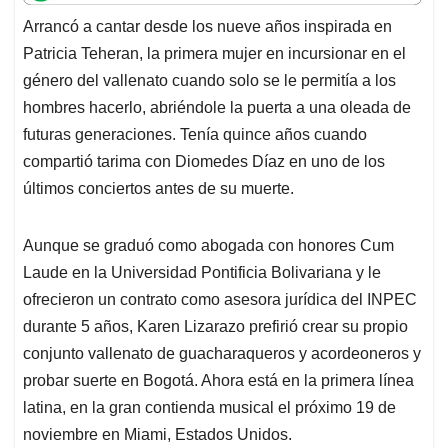
t
e
k
i
e
Arrancó a cantar desde los nueve años inspirada en
s
b
e
l
a
Patricia Teheran, la primera mujer en incursionar en el
A
o
d
d
p
o
I
s
género del vallenato cuando solo se le permitía a los
p
k
n
hombres hacerlo, abriéndole la puerta a una oleada de
futuras generaciones. Tenía quince años cuando
compartió tarima con Diomedes Díaz en uno de los
últimos conciertos antes de su muerte.
Aunque se graduó como abogada con honores Cum
Laude en la Universidad Pontificia Bolivariana y le
ofrecieron un contrato como asesora jurídica del INPEC
durante 5 años, Karen Lizarazo prefirió crear su propio
conjunto vallenato de guacharaqueros y acordeoneros y
probar suerte en Bogotá. Ahora está en la primera línea
latina, en la gran contienda musical el próximo 19 de
noviembre en Miami, Estados Unidos.