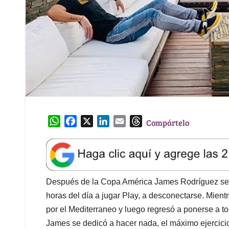
W
F
X
L
E
T
Compártelo
h
a
i
m
h
a
c
n
a
r
t
e
k
i
e
s
b
e
l
a
A
o
d
d
Después de la Copa América James Rodríguez se f
p
o
I
s
horas del día a jugar Play, a desconectarse. Mien
p
k
n
por el Mediterraneo y luego regresó a ponerse a 
James se dedicó a hacer nada, el máximo ejercicio