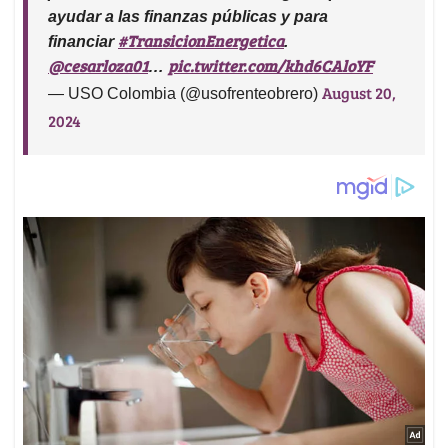
ayudar a las finanzas públicas y para
#TransicionEnergetica
financiar
.
@cesarloza01
pic.twitter.com/khd6CAloYF
…
August 20,
— USO Colombia (@usofrenteobrero)
2024