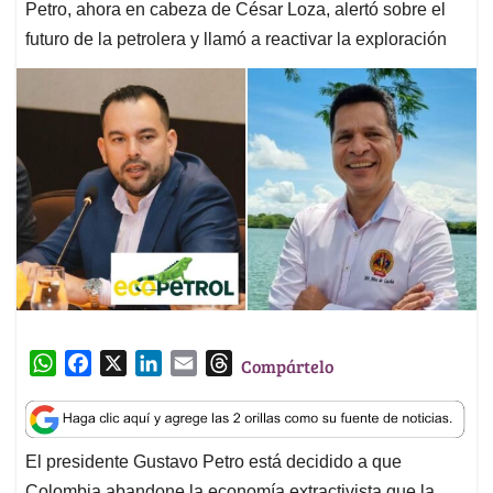
Petro, ahora en cabeza de César Loza, alertó sobre el
futuro de la petrolera y llamó a reactivar la exploración
W
F
X
L
E
T
Compártelo
h
a
i
m
h
a
c
n
a
r
t
e
k
i
e
El presidente Gustavo Petro está decidido a que
s
b
e
l
a
Colombia abandone la economía extractivista que la