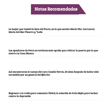
Notas Recomendadas
La mujer que tumbó la lista del Pacto, en la que estaba María Fda. Carrascal,
María del Mar Pizarro y “Lalis
Los opositores de Petro no tuvieron más opción que criticar la puerta por la que
entró a la Casa Blanca
Así encontraron el cuerpo del cura Camilo Torres, 60 años después de haber sido
escondido por un general del Ejército
Regresar a la radio para comentar fútbol, la solución de Iván Mejía para luchar
contra la depresión