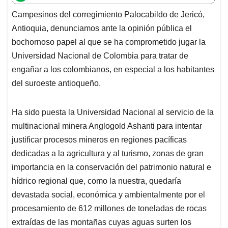
t
e
k
i
e
Campesinos del corregimiento Palocabildo de Jericó,
s
b
e
l
a
Antioquia, denunciamos ante la opinión pública el
A
o
d
d
p
o
I
s
bochornoso papel al que se ha comprometido jugar la
p
k
n
Universidad Nacional de Colombia para tratar de
engañar a los colombianos, en especial a los habitantes
del suroeste antioqueño.
Ha sido puesta la Universidad Nacional al servicio de la
multinacional minera Anglogold Ashanti para intentar
justificar procesos mineros en regiones pacíficas
dedicadas a la agricultura y al turismo, zonas de gran
importancia en la conservación del patrimonio natural e
hídrico regional que, como la nuestra, quedaría
devastada social, económica y ambientalmente por el
procesamiento de 612 millones de toneladas de rocas
extraídas de las montañas cuyas aguas surten los