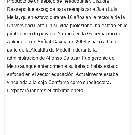
Producto de un trabajo de headcounter, Claudia
s
b
e
l
a
Restrepo fue escogida para reemplazar a Juan Luis
A
o
d
d
p
o
I
s
Mejía, quien estuvo durante 16 años en la rectoría de la
p
k
n
Universidad Eafit. En su vida profesional ha estado en lo
público y en lo privado. Arrancó en la Gobernación de
Antioquia con Aníbal Gaviria en 2004 y pasó a hacer
parte de la Alcaldía de Medellín durante la
administración de Alfonso Salazar. Fue gerente del
Metro aunque anteriormente su trabajo había estado
enfocad en el sector educación. Actualmente estaba
vinculada a la caja Comfama como subdirectora.
Empezará labores el próximo enero.