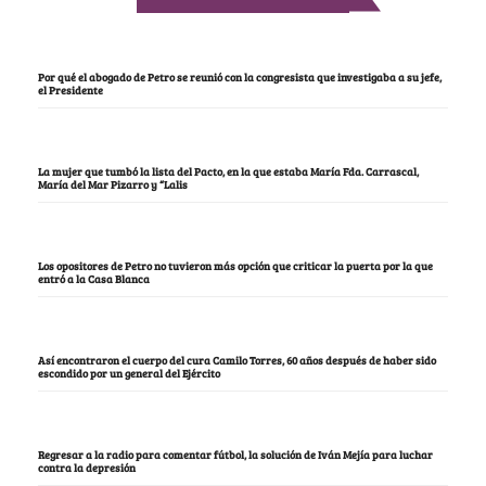
Por qué el abogado de Petro se reunió con la congresista que investigaba a su jefe,
el Presidente
La mujer que tumbó la lista del Pacto, en la que estaba María Fda. Carrascal,
María del Mar Pizarro y “Lalis
Los opositores de Petro no tuvieron más opción que criticar la puerta por la que
entró a la Casa Blanca
Así encontraron el cuerpo del cura Camilo Torres, 60 años después de haber sido
escondido por un general del Ejército
Regresar a la radio para comentar fútbol, la solución de Iván Mejía para luchar
contra la depresión