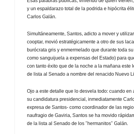
Esas palabras públicas, viniendo de quien vienen,
y un espaldarazo total de la podrida e hipócrita éli
Carlos Galán.
Simultáneamente, Santos, adicto a mover y utilizar s
cooptar, movió estratégicamente a otro de sus lac
burócrata gris y enmermelado que durante toda su 
como sanguijuela a expensas del Estado) para que
con tanto éxito que de la noche a la mañana este
de lista al Senado a nombre del renacido Nuevo L
Ojo a este detalle que lo desvela todo: cuando en
su candidatura presidencial, inmediatamente Carl
expresa de Santos- como coordinador de las regio
naufragio de Gaviria, Santos se ha movido rápida
de la lista al Senado de los "hermanitos" Galán.