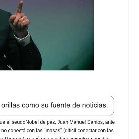
ue el seudoNobel de paz, Juan Manuel Santos, ante
no conectó con las "masas" (difícil conectar con las
y Thoreau) y cayó en un estancamiento imposible