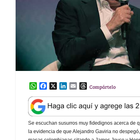
W
F
X
L
E
T
Compártelo
h
a
i
m
h
a
c
n
a
r
t
e
k
i
e
s
b
e
l
a
A
o
d
d
Se escuchan susurros muy fidedignos acerca de q
p
o
I
s
la evidencia de que Alejandro Gaviria no despegó, 
p
k
n
masas colombianas citando a James Joyce y Henr