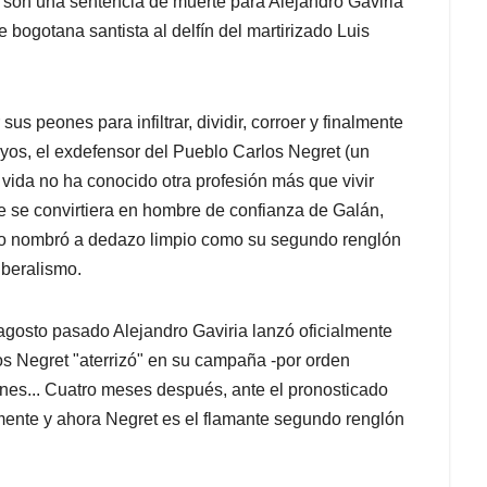
 son una sentencia de muerte para Alejandro Gaviria
te bogotana santista al delfín del martirizado Luis
us peones para infiltrar, dividir, corroer y finalmente
ayos, el exdefensor del Pueblo Carlos Negret (un
vida no ha conocido otra profesión más que vivir
 se convirtiera en hombre de confianza de Galán,
 lo nombró a dedazo limpio como su segundo renglón
iberalismo.
 agosto pasado Alejandro Gaviria lanzó oficialmente
os Negret "aterrizó" en su campaña -por orden
nes... Cuatro meses después, ante el pronosticado
mente y ahora Negret es el flamante segundo renglón