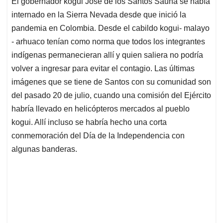
El gobernador kogui José de los Santos Sauna se había
s
b
e
l
a
internado en la Sierra Nevada desde que inició la
A
o
d
d
p
o
I
s
pandemia en Colombia. Desde el cabildo kogui- malayo
p
k
n
- arhuaco tenían como norma que todos los integrantes
indígenas permanecieran allí y quien saliera no podría
volver a ingresar para evitar el contagio. Las últimas
imágenes que se tiene de Santos con su comunidad son
del pasado 20 de julio, cuando una comisión del Ejército
habría llevado en helicópteros mercados al pueblo
kogui. Allí incluso se habría hecho una corta
conmemoración del Día de la Independencia con
algunas banderas.