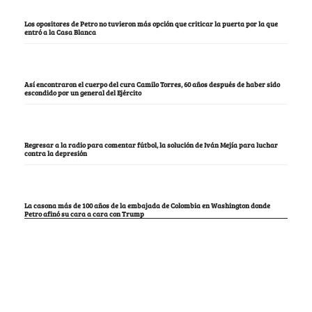
Los opositores de Petro no tuvieron más opción que criticar la puerta por la que
entró a la Casa Blanca
Así encontraron el cuerpo del cura Camilo Torres, 60 años después de haber sido
escondido por un general del Ejército
Regresar a la radio para comentar fútbol, la solución de Iván Mejía para luchar
contra la depresión
La casona más de 100 años de la embajada de Colombia en Washington donde
Petro afinó su cara a cara con Trump