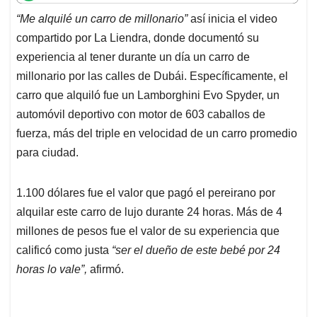
t
e
k
i
e
“Me alquilé un carro de millonario”
así inicia el video
s
b
e
l
a
compartido por La Liendra, donde documentó su
A
o
d
d
p
o
I
s
experiencia al tener durante un día un carro de
p
k
n
millonario por las calles de Dubái. Específicamente, el
carro que alquiló fue un Lamborghini Evo Spyder, un
automóvil deportivo con motor de 603 caballos de
fuerza, más del triple en velocidad de un carro promedio
para ciudad.
1.100 dólares fue el valor que pagó el pereirano por
alquilar este carro de lujo durante 24 horas. Más de 4
millones de pesos fue el valor de su experiencia que
calificó como justa
“ser el dueño de este bebé por 24
horas lo vale”,
afirmó.