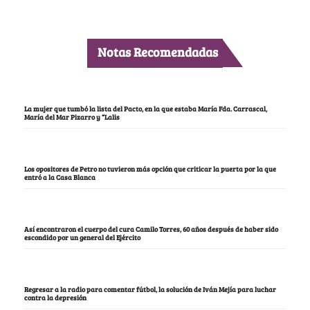
Notas Recomendadas
La mujer que tumbó la lista del Pacto, en la que estaba María Fda. Carrascal,
María del Mar Pizarro y “Lalis
Los opositores de Petro no tuvieron más opción que criticar la puerta por la que
entró a la Casa Blanca
Así encontraron el cuerpo del cura Camilo Torres, 60 años después de haber sido
escondido por un general del Ejército
Regresar a la radio para comentar fútbol, la solución de Iván Mejía para luchar
contra la depresión