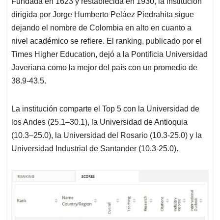
Fundada en 1623 y restablecida en 1930, la institución
s
b
e
l
a
dirigida por Jorge Humberto Peláez Piedrahita sigue
A
o
d
d
p
o
I
s
dejando el nombre de Colombia en alto en cuanto a
p
k
n
nivel académico se refiere. El ranking, publicado por el
Times Higher Education, dejó a la Pontificia Universidad
Javeriana como la mejor del país con un promedio de
38.9-43.5.
La institución comparte el Top 5 con la Universidad de
los Andes (25.1–30.1), la Universidad de Antioquia
(10.3–25.0), la Universidad del Rosario (10.3-25.0) y la
Universidad Industrial de Santander (10.3-25.0).