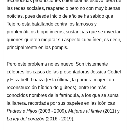
reconocidas producciones colombianas estuvo fuera de
A
o
d
d
p
o
I
s
las redes sociales, reapareció pero no con muy buenas
p
k
n
noticias, pues desde inicio de año se ha sabido que
Tejeiro está batallando contra los famosos y
problemáticos biopolímeros, sustancias que se inyectan
quienes quieren mejorar su aspecto curvilíneo, es decir,
principalmente en las pompis.
Pero este problema no es nuevo. Son tristemente
célebres los casos de las presentadoras Jessica Cediel
y Elizabeth Loaiza (esta última, la primera mujer con
reconstrucción híbrida de glúteos), entre los más
conocidos nombres de la farándula, a los que se suma
la llanera, recordada por sus papeles en las icónicas
Padres e Hijos
(2003 - 2009),
Mujeres al límite
(2011) y
La ley del corazón
(2016 - 2019).