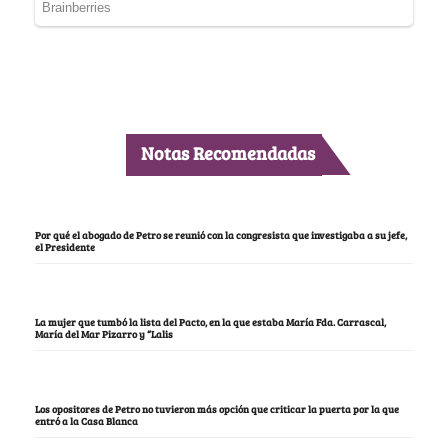
Notas Recomendadas
Por qué el abogado de Petro se reunió con la congresista que investigaba a su jefe,
el Presidente
La mujer que tumbó la lista del Pacto, en la que estaba María Fda. Carrascal,
María del Mar Pizarro y “Lalis
Los opositores de Petro no tuvieron más opción que criticar la puerta por la que
entró a la Casa Blanca