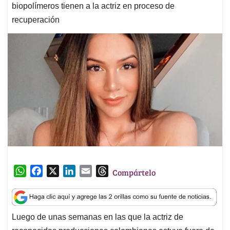
biopolímeros tienen a la actriz en proceso de
recuperación
W
F
X
L
E
T
Compártelo
h
a
i
m
h
a
c
n
a
r
t
e
k
i
e
Luego de unas semanas en las que la actriz de
s
b
e
l
a