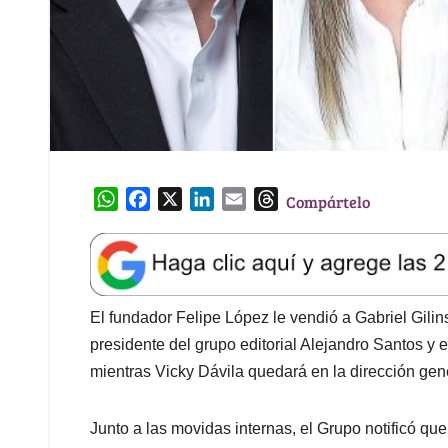
W
F
X
L
E
T
Compártelo
h
a
i
m
h
a
c
n
a
r
t
e
k
i
e
s
b
e
l
a
A
o
d
d
El fundador Felipe López le vendió a Gabriel Gilins
p
o
I
s
presidente del grupo editorial Alejandro Santos y 
p
k
n
mientras Vicky Dávila quedará en la dirección gener
Junto a las movidas internas, el Grupo notificó que