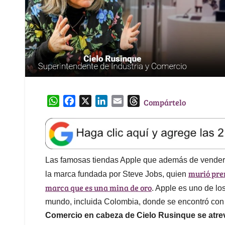
W
F
X
L
E
T
Compártelo
h
a
i
m
h
a
c
n
a
r
t
e
k
i
e
s
b
e
l
a
A
o
d
d
Las famosas tiendas Apple que además de vender l
p
o
I
s
murió pre
la marca fundada por Steve Jobs, quien
p
k
n
marca que es una mina de oro
. Apple es uno de lo
mundo, incluida Colombia, donde se encontró con 
Comercio en cabeza de Cielo Rusinque se atre