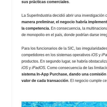
sus prácticas comerciales
.
La SuperIndustria decidió abrir una investigación 
manera preliminar, el negocio habría implement
la competencia.
En consecuencia, la multinaciona
de monopolio en el país, donde podrían darse irreg
Para los funcionarios de la SIC, las irregularidad
competidores en los sistemas operativos
iOS
y
iP
productos. En segundo lugar, se habría obstaculiz
iOS
y
iPadOS.
Como consecuencia de las limitac
sistema In-App Purchase, dando una comisión a 
valor de cada transacción
. El negocio cumple ce