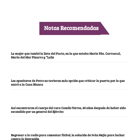
Notas Recomendadas
La mujer que tumbó la lista del Pacto, en la que estaba María Fda. Carrascal,
María del Mar Pizarro y “Lalis
Los opositores de Petro no tuvieron más opción que criticar la puerta por la que
entró a la Casa Blanca
Así encontraron el cuerpo del cura Camilo Torres, 60 años después de haber sido
escondido por un general del Ejército
Regresar a la radio para comentar fútbol, la solución de Iván Mejía para luchar
contra la depresión