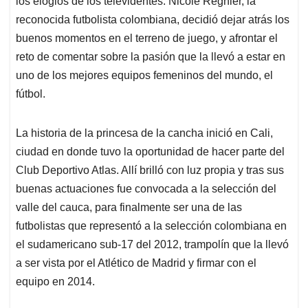
p
o
I
s
los elogios de los televidentes. Nicole Regnier, la
p
k
n
reconocida futbolista colombiana, decidió dejar atrás los
buenos momentos en el terreno de juego, y afrontar el
reto de comentar sobre la pasión que la llevó a estar en
uno de los mejores equipos femeninos del mundo, el
fútbol.
La historia de la princesa de la cancha inició en Cali,
ciudad en donde tuvo la oportunidad de hacer parte del
Club Deportivo Atlas. Allí brilló con luz propia y tras sus
buenas actuaciones fue convocada a la selección del
valle del cauca, para finalmente ser una de las
futbolistas que representó a la selección colombiana en
el sudamericano sub-17 del 2012, trampolín que la llevó
a ser vista por el Atlético de Madrid y firmar con el
equipo en 2014.