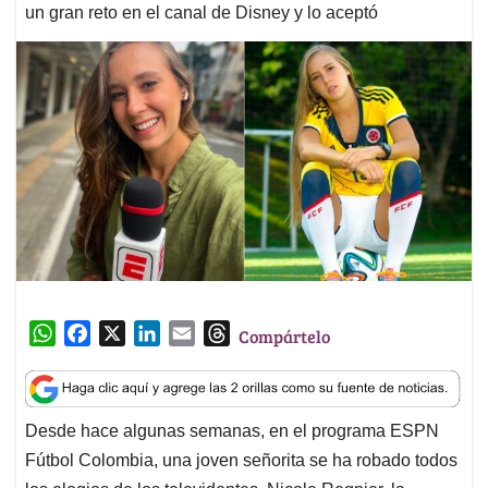
un gran reto en el canal de Disney y lo aceptó
W
F
X
L
E
T
Compártelo
h
a
i
m
h
a
c
n
a
r
t
e
k
i
e
Desde hace algunas semanas, en el programa ESPN
s
b
e
l
a
Fútbol Colombia, una joven señorita se ha robado todos
A
o
d
d