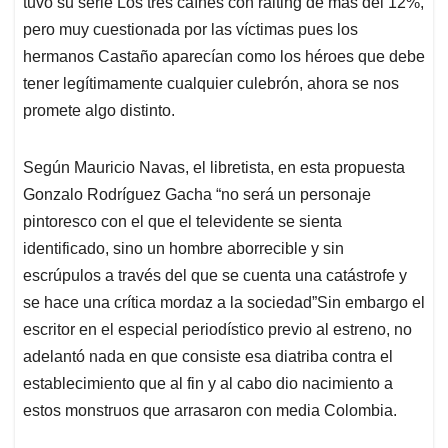
p
o
I
s
tuvo su serie Los tres caínes con raiting de más del 12%,
p
k
n
pero muy cuestionada por las víctimas pues los
hermanos Castaño aparecían como los héroes que debe
tener legítimamente cualquier culebrón, ahora se nos
promete algo distinto.
Según Mauricio Navas, el libretista, en esta propuesta
Gonzalo Rodríguez Gacha “no será un personaje
pintoresco con el que el televidente se sienta
identificado, sino un hombre aborrecible y sin
escrúpulos a través del que se cuenta una catástrofe y
se hace una crítica mordaz a la sociedad”Sin embargo el
escritor en el especial periodístico previo al estreno, no
adelantó nada en que consiste esa diatriba contra el
establecimiento que al fin y al cabo dio nacimiento a
estos monstruos que arrasaron con media Colombia.