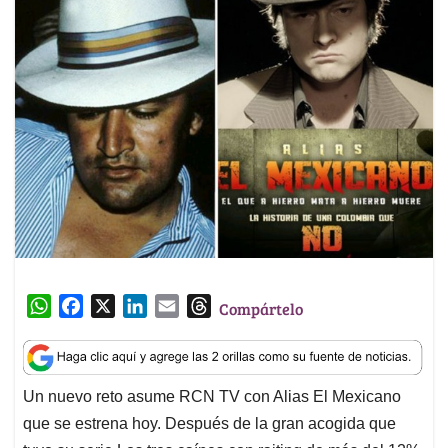
W
F
X
L
E
T
Compártelo
h
a
i
m
h
a
c
n
a
r
t
e
k
i
e
Un nuevo reto asume RCN TV con Alias El Mexicano
s
b
e
l
a
que se estrena hoy. Después de la gran acogida que
A
o
d
d