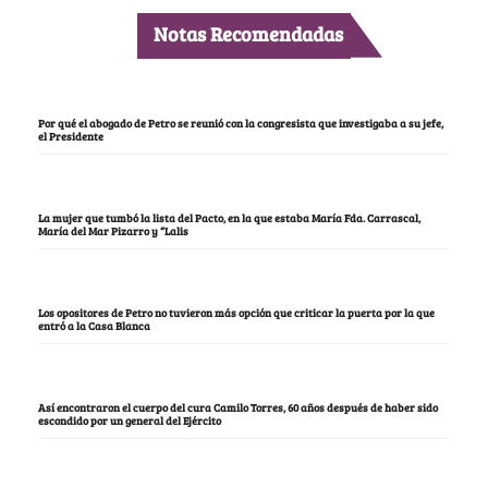
Notas Recomendadas
Por qué el abogado de Petro se reunió con la congresista que investigaba a su jefe,
el Presidente
La mujer que tumbó la lista del Pacto, en la que estaba María Fda. Carrascal,
María del Mar Pizarro y “Lalis
Los opositores de Petro no tuvieron más opción que criticar la puerta por la que
entró a la Casa Blanca
Así encontraron el cuerpo del cura Camilo Torres, 60 años después de haber sido
escondido por un general del Ejército