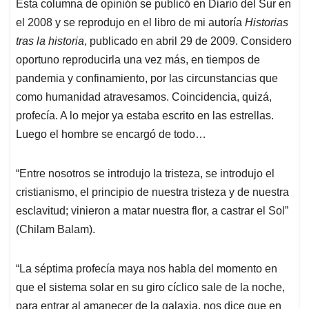
Esta columna de opinión se publicó en Diario del Sur en
s
b
e
l
a
el 2008 y se reprodujo en el libro de mi autoría
Historias
A
o
d
d
p
o
I
s
tras la historia
, publicado en abril 29 de 2009. Considero
p
k
n
oportuno reproducirla una vez más, en tiempos de
pandemia y confinamiento, por las circunstancias que
como humanidad atravesamos. Coincidencia, quizá,
profecía. A lo mejor ya estaba escrito en las estrellas.
Luego el hombre se encargó de todo…
“Entre nosotros se introdujo la tristeza, se introdujo el
cristianismo, el principio de nuestra tristeza y de nuestra
esclavitud; vinieron a matar nuestra flor, a castrar el Sol”
(Chilam Balam).
“La séptima profecía maya nos habla del momento en
que el sistema solar en su giro cíclico sale de la noche,
para entrar al amanecer de la galaxia, nos dice que en