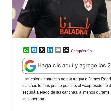
W
F
X
L
E
T
Compártelo
h
a
i
m
h
a
c
n
a
r
t
e
k
i
e
s
b
e
l
a
A
o
d
d
Las lesiones parecen no dar tregua a James Rodrí
p
o
I
s
canchas lo mas pronto posible, el vicepresidente
p
k
n
seguirá alejado de las canchas, al menos durante
se esperaba.