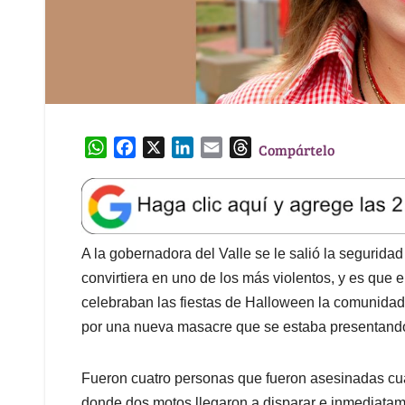
W
F
X
L
E
T
Compártelo
h
a
i
m
h
a
c
n
a
r
t
e
k
i
e
s
b
e
l
a
A
o
d
d
A la gobernadora del Valle se le salió la segurid
p
o
I
s
convirtiera en uno de los más violentos, y es que
p
k
n
celebraban las fiestas de Halloween
la comunidad
por una nueva masacre que se estaba presentand
Fueron cuatro personas que fueron asesinadas cu
donde dos motos llegaron a disparar e inmediatam