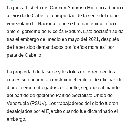
t
e
k
i
e
La jueza Lisbeth del Carmen Amoroso Hidrobo adjudicó
s
b
e
l
a
a Diosdado Cabello la propiedad de la sede del diario
A
o
d
d
p
o
I
s
venezolano El Nacional, que se ha mantenido crítico
p
k
n
ante el gobierno de Nicolás Maduro. Esta decisión se da
tras el embargo del medio en mayo del 2021, después
de haber sido demandados por “daños morales” por
parte de Cabello.
La propiedad de la sede y los lotes de terreno en los
cuales se encuentra construido el edificio de oficinas del
diario fueron entregados a Cabello, segundo al mando
del partido de gobierno Partido Socialista Unido de
Venezuela (PSUV). Los trabajadores del diario fueron
desalojados por el Ejército cuando fue dictaminado el
embargo.