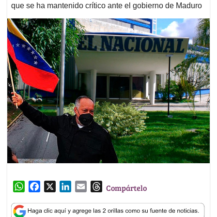
que se ha mantenido crítico ante el gobierno de Maduro
W
F
X
L
E
T
Compártelo
h
a
i
m
h
a
c
n
a
r