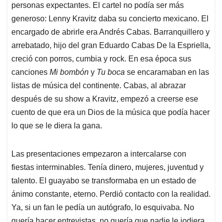
p
o
I
s
personas expectantes. El cartel no podía ser más
p
k
n
generoso: Lenny Kravitz daba su concierto mexicano. El
encargado de abrirle era Andrés Cabas. Barranquillero y
arrebatado, hijo del gran Eduardo Cabas De la Espriella,
creció con porros, cumbia y rock. En esa época sus
canciones
Mi bombón
y
Tu boca
se encaramaban en las
listas de música del continente. Cabas, al abrazar
después de su show a Kravitz, empezó a creerse ese
cuento de que era un Dios de la música que podía hacer
lo que se le diera la gana.
Las presentaciones empezaron a intercalarse con
fiestas interminables. Tenía dinero, mujeres, juventud y
talento. El guayabo se transformaba en un estado de
ánimo constante, eterno. Perdió contacto con la realidad.
Ya, si un fan le pedía un autógrafo, lo esquivaba. No
quería hacer entrevistas, no quería que nadie le jodiera