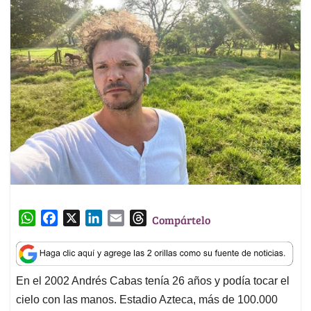
W
F
X
L
E
T
Compártelo
h
a
i
m
h
a
c
n
a
r
t
e
k
i
e
En el 2002 Andrés Cabas tenía 26 años y podía tocar el
s
b
e
l
a
cielo con las manos. Estadio Azteca, más de 100.000
A
o
d
d