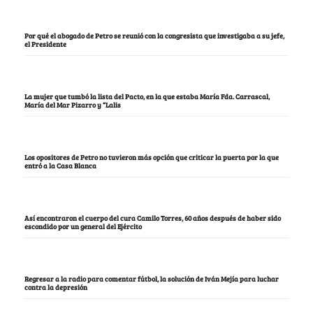
Por qué el abogado de Petro se reunió con la congresista que investigaba a su jefe,
el Presidente
La mujer que tumbó la lista del Pacto, en la que estaba María Fda. Carrascal,
María del Mar Pizarro y “Lalis
Los opositores de Petro no tuvieron más opción que criticar la puerta por la que
entró a la Casa Blanca
Así encontraron el cuerpo del cura Camilo Torres, 60 años después de haber sido
escondido por un general del Ejército
Regresar a la radio para comentar fútbol, la solución de Iván Mejía para luchar
contra la depresión