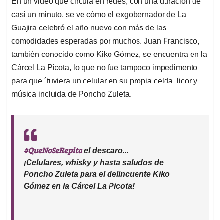
En un video que circula en redes, con una duración de
s
b
e
l
a
casi un minuto, se ve cómo el exgobernador de La
A
o
d
d
p
o
I
s
Guajira celebró el año nuevo con más de las
p
k
n
comodidades esperadas por muchos. Juan Francisco,
también conocido como Kiko Gómez, se encuentra en la
Cárcel La Picota, lo que no fue tampoco impedimento
para que ´tuviera un celular en su propia celda, licor y
música incluida de Poncho Zuleta.
#QueNoSeRepita
el descaro...
¡Celulares, whisky y hasta saludos de
Poncho Zuleta para el delincuente Kiko
Gómez en la Cárcel La Picota!