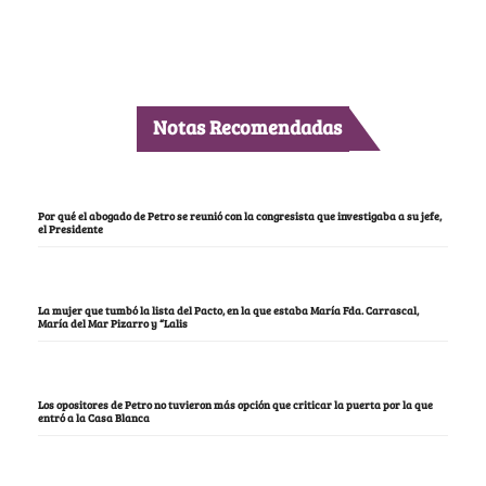
Notas Recomendadas
Por qué el abogado de Petro se reunió con la congresista que investigaba a su jefe,
el Presidente
La mujer que tumbó la lista del Pacto, en la que estaba María Fda. Carrascal,
María del Mar Pizarro y “Lalis
Los opositores de Petro no tuvieron más opción que criticar la puerta por la que
entró a la Casa Blanca