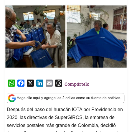
W
F
X
L
E
T
Compártelo
h
a
i
m
h
a
c
n
a
r
t
e
k
i
e
Después del paso del huracán IOTA por Providencia en
s
b
e
l
a
2020, las directivas de SuperGIROS, la empresa de
A
o
d
d
p
o
I
s
servicios postales más grande de Colombia, decidió