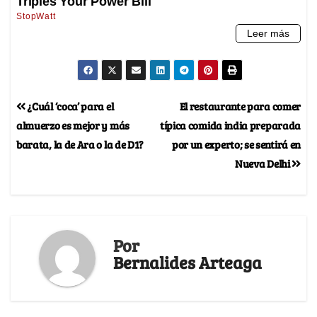
¿Cuál ‘coca’ para el
El restaurante para comer
almuerzo es mejor y más
típica comida india preparada
barata, la de Ara o la de D1?
por un experto; se sentirá en
Nueva Delhi
Por
Bernalides Arteaga