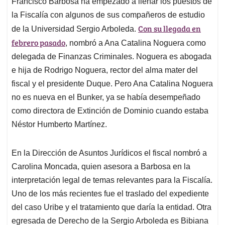
Francisco Barbosa ha empezado a llenar los puestos de
s
b
e
l
a
la Fiscalía con algunos de sus compañeros de estudio
A
o
d
d
p
o
I
s
Con su llegada en
de la Universidad Sergio Arboleda.
p
k
n
febrero pasado
, nombró a Ana Catalina Noguera como
delegada de Finanzas Criminales. Noguera es abogada
e hija de Rodrigo Noguera, rector del alma mater del
fiscal y el presidente Duque. Pero Ana Catalina Noguera
no es nueva en el Bunker, ya se había desempeñado
como directora de Extinción de Dominio cuando estaba
Néstor Humberto Martínez.
En la Dirección de Asuntos Jurídicos el fiscal nombró a
Carolina Moncada, quien asesora a Barbosa en la
interpretación legal de temas relevantes para la Fiscalía.
Uno de los más recientes fue el traslado del expediente
del caso Uribe y el tratamiento que daría la entidad. Otra
egresada de Derecho de la Sergio Arboleda es Bibiana