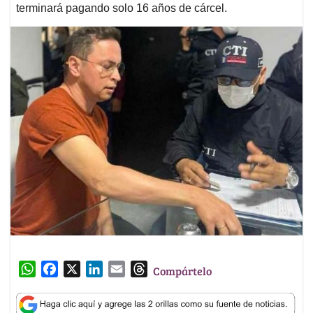
terminará pagando solo 16 años de cárcel.
W
F
X
L
E
T
Compártelo
h
a
i
m
h
a
c
n
a
r