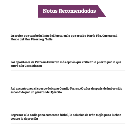
Notas Recomendadas
La mujer que tumbó la lista del Pacto, en la que estaba María Fda. Carrascal,
María del Mar Pizarro y “Lalis
Los opositores de Petro no tuvieron más opción que criticar la puerta por la que
entró a la Casa Blanca
Así encontraron el cuerpo del cura Camilo Torres, 60 años después de haber sido
escondido por un general del Ejército
Regresar a la radio para comentar fútbol, la solución de Iván Mejía para luchar
contra la depresión