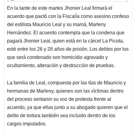
t
e
k
i
e
En la tarde de este martes Jhonier Leal firmará el
s
b
e
l
a
acuerdo que pactó con la Fiscalía como asesino confeso
A
o
d
d
p
o
I
s
del estilista Mauricio Leal y su mamá, Marleny
p
k
n
Hernández. El acuerdo contempla que la condena que
pagará Jhonier Leal, quien está en la cárcel La Picota,
esté entre los 26 y 28 años de prisión. Los delitos por los
que será condenado son homicidio agravado y
ocultamiento, alteración y destrucción de pruebas.
La familia de Leal, compuesta por las tías de Mauricio y
hermanas de Marleny, quienes son las víctimas dentro
del proceso sentaron su voz de protesta frente al
acuerdo, ya que ellas junto a su abogado quieren que el
delito de tortura también sea incluido dentro de los
cargos imputados.