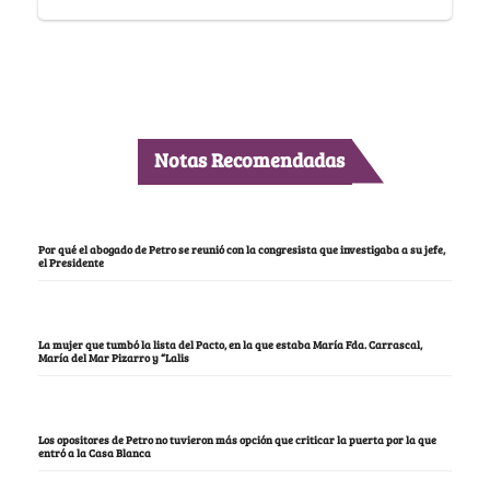
Notas Recomendadas
Por qué el abogado de Petro se reunió con la congresista que investigaba a su jefe,
el Presidente
La mujer que tumbó la lista del Pacto, en la que estaba María Fda. Carrascal,
María del Mar Pizarro y “Lalis
Los opositores de Petro no tuvieron más opción que criticar la puerta por la que
entró a la Casa Blanca