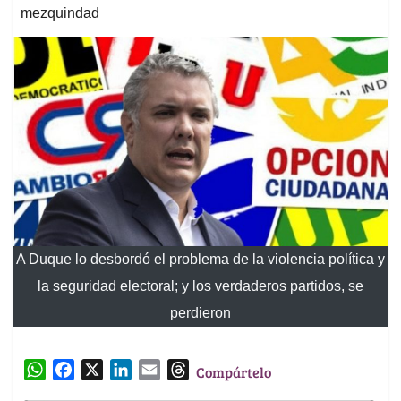
mezquindad
A Duque lo desbordó el problema de la violencia política y
la seguridad electoral; y los verdaderos partidos, se
perdieron
W
F
X
L
E
T
Compártelo
h
a
i
m
h