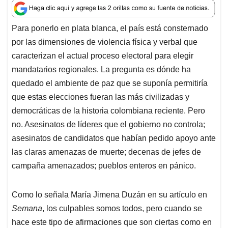
a
c
n
a
r
t
e
k
i
e
Para ponerlo en plata blanca, el país está consternado
s
b
e
l
a
por las dimensiones de violencia física y verbal que
A
o
d
d
p
o
I
s
caracterizan el actual proceso electoral para elegir
p
k
n
mandatarios regionales. La pregunta es dónde ha
quedado el ambiente de paz que se suponía permitiría
que estas elecciones fueran las más civilizadas y
democráticas de la historia colombiana reciente. Pero
no. Asesinatos de líderes que el gobierno no controla;
asesinatos de candidatos que habían pedido apoyo ante
las claras amenazas de muerte; decenas de jefes de
campaña amenazados; pueblos enteros en pánico.
Como lo señala María Jimena Duzán en su artículo en
Semana
, los culpables somos todos, pero cuando se
hace este tipo de afirmaciones que son ciertas como en