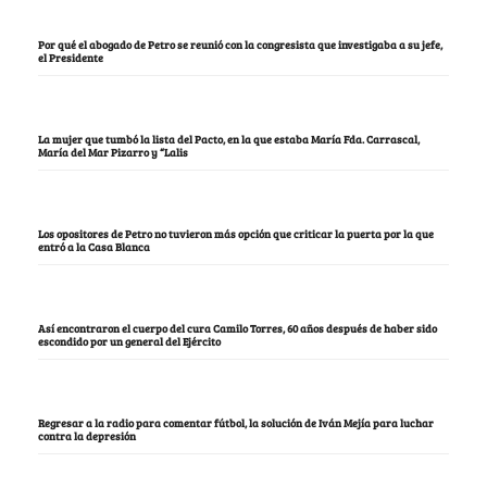
Por qué el abogado de Petro se reunió con la congresista que investigaba a su jefe,
el Presidente
La mujer que tumbó la lista del Pacto, en la que estaba María Fda. Carrascal,
María del Mar Pizarro y “Lalis
Los opositores de Petro no tuvieron más opción que criticar la puerta por la que
entró a la Casa Blanca
Así encontraron el cuerpo del cura Camilo Torres, 60 años después de haber sido
escondido por un general del Ejército
Regresar a la radio para comentar fútbol, la solución de Iván Mejía para luchar
contra la depresión