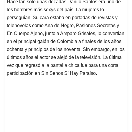
Hace tan solo unas décadas Danilo Santos era uno de
s
b
e
l
a
los hombres más sexys del país. La mujeres lo
A
o
d
d
p
o
I
s
perseguían. Su cara estaba en portadas de revistas y
p
k
n
telenovelas como Ana de Negro, Pasiones Secretas y
En Cuerpo Ajeno, junto a Amparo Grisales, lo convertían
en el principal galán de Colombia a finales de los años
ochenta y principios de los noventa. Sin embargo, en los
últimos años el actor se alejó de la televisión. La última
vez que regresó a la pantalla chica fue para una corta
participación en Sin Senos Sí Hay Paraíso.