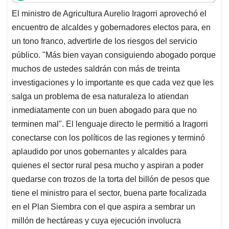
t
e
k
i
e
El ministro de Agricultura Aurelio Iragorri aprovechó el
s
b
e
l
a
encuentro de alcaldes y gobernadores electos para, en
A
o
d
d
p
o
I
s
un tono franco, advertirle de los riesgos del servicio
p
k
n
público. "Más bien vayan consiguiendo abogado porque
muchos de ustedes saldrán con más de treinta
investigaciones y lo importante es que cada vez que les
salga un problema de esa naturaleza lo atiendan
inmediatamente con un buen abogado para que no
terminen mal". El lenguaje directo le permitió a Iragorri
conectarse con los políticos de las regiones y terminó
aplaudido por unos gobernantes y alcaldes para
quienes el sector rural pesa mucho y aspiran a poder
quedarse con trozos de la torta del billón de pesos que
tiene el ministro para el sector, buena parte focalizada
en el Plan Siembra con el que aspira a sembrar un
millón de hectáreas y cuya ejecución involucra