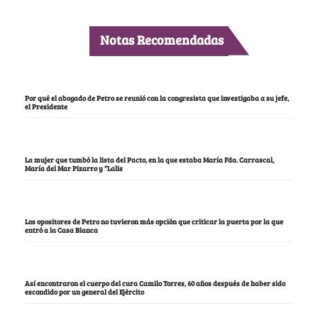
Notas Recomendadas
Por qué el abogado de Petro se reunió con la congresista que investigaba a su jefe,
el Presidente
La mujer que tumbó la lista del Pacto, en la que estaba María Fda. Carrascal,
María del Mar Pizarro y “Lalis
Los opositores de Petro no tuvieron más opción que criticar la puerta por la que
entró a la Casa Blanca
Así encontraron el cuerpo del cura Camilo Torres, 60 años después de haber sido
escondido por un general del Ejército