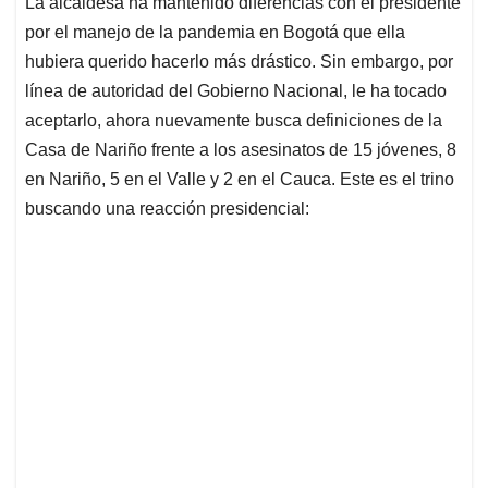
La alcaldesa ha mantenido diferencias con el presidente
s
b
e
l
a
por el manejo de la pandemia en Bogotá que ella
A
o
d
d
p
o
I
s
hubiera querido hacerlo más drástico. Sin embargo, por
p
k
n
línea de autoridad del Gobierno Nacional, le ha tocado
aceptarlo, ahora nuevamente busca definiciones de la
Casa de Nariño frente a los asesinatos de 15 jóvenes, 8
en Nariño, 5 en el Valle y 2 en el Cauca. Este es el trino
buscando una reacción presidencial: